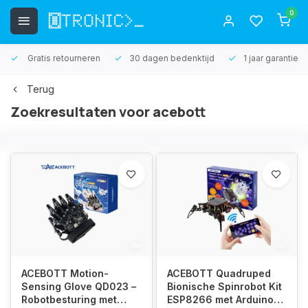
0
Gratis retourneren
30 dagen bedenktijd
1 jaar garantie
Terug
Zoekresultaten voor acebott
ACEBOTT Motion-
ACEBOTT Quadruped
Sensing Glove QD023 –
Bionische Spinrobot Kit
Robotbesturing met
ESP8266 met Arduino