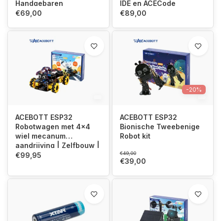
Handgebaren
IDE en ACECode
(Scratch)
€69,00
€89,00
-20%
ACEBOTT ESP32
ACEBOTT ESP32
Robotwagen met 4x4
Bionische Tweebenige
wiel mecanum
Robot kit
aandrijving | Zelfbouw |
STEM
€49,00
€99,95
€39,00