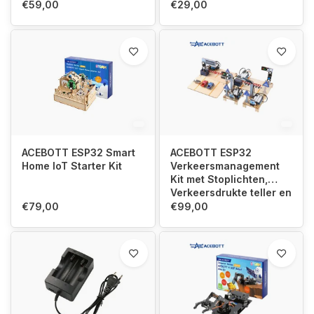
€59,00
€29,00
ACEBOTT ESP32 Smart
ACEBOTT ESP32
Home IoT Starter Kit
Verkeersmanagement
Kit met Stoplichten,
Verkeersdrukte teller en
Parkeertoegangbeheer
€79,00
€99,00
QE027