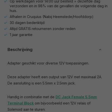
Op werkdagen vóór 14:00 uur besteld = dezelfde dag
verzonden en in 98% van de gevallen de volgende dag in
huis.
Afhalen in Cruquius (Nabij Heemstede/Hoofddorp)
30 dagen bedenktijd
Altijd GRATIS retourneren zonder reden
1 jaar garantie
Beschrijving
Adapter geschikt voor diverse 12V toepassingen.
Deze adapter heeft een output van 12V met maximaal 2A.
De aansluiting is een 5.5mm x 2.5mm jack.
Handig in combinatie met de
DC Jack Female 5.5mm
Terminal Block
om bijvoorbeeld een 12V relais of
Solenoid aan te sturen.