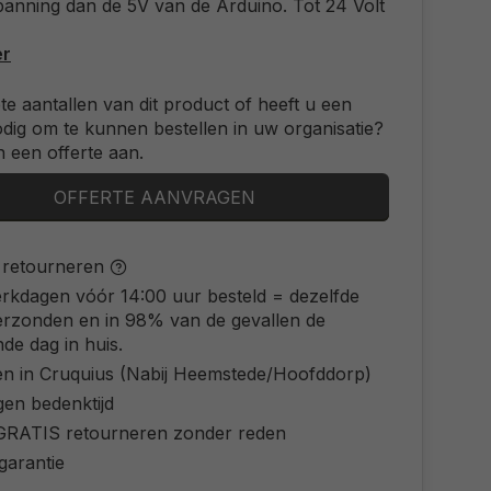
anning dan de 5V van de Arduino. Tot 24 Volt
er
ote aantallen van dit product of heeft u een
odig om te kunnen bestellen in uw organisatie?
 een offerte aan.
OFFERTE AANVRAGEN
s retourneren
rkdagen vóór 14:00 uur besteld = dezelfde
erzonden en in 98% van de gevallen de
de dag in huis.
en in Cruquius (Nabij Heemstede/Hoofddorp)
gen bedenktijd
d GRATIS retourneren zonder reden
 garantie