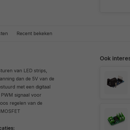
cten
Recent bekeken
Ook interes
uren van LED strips,
anning dan de 5V van de
tuurd met een digitaal
n PWM signaal voor
loos regelen van de
er MOSFET
caties: