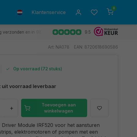
0
Klantenservice
9.5
g verzonden en in 98% van de gevallen de volgende dag in huis.
Art: NA078
EAN: 8720618690586
Op voorraad (72 stuks)
t uit voorraad leverbaar
Toevoegen aan
+
winkelwagen
Driver Module IRF520 voor het aansturen
strips, elektromotoren of pompen met een