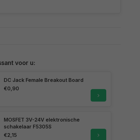
sant voor u:
DC Jack Female Breakout Board
€0,90
MOSFET 3V-24V elektronische
schakelaar F5305S
€2,15