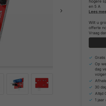
hogere sp
en 5 A
Lees me
Wilt u gr
offerte n
Vraag dan
Grati
Op we
dag v
volgen
Afhal
30 da
Altij
1 jaar