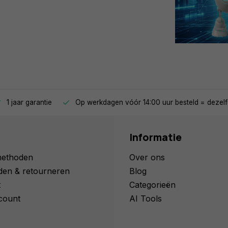
1 jaar garantie
Op werkdagen vóór 14:00 uur besteld = dezelf
Informatie
methoden
Over ons
den & retourneren
Blog
t
Categorieën
count
AI Tools