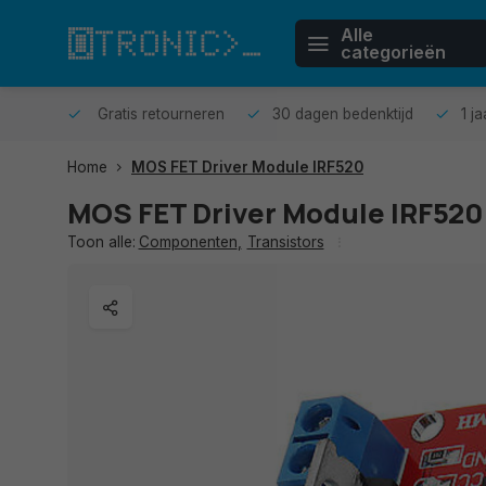
Alle
categorieën
n huis.
Gratis retourneren
30 dagen bedenktijd
1 j
Home
MOS FET Driver Module IRF520
MOS FET Driver Module IRF52
Toon alle:
Componenten
,
Transistors