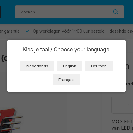
aar garantie
Op werkdagen vóór 14:00 uur besteld = dezelfde da
Kies je taal / Choose your language:
0 (OT3689)
€1,50
Nederlands
English
Deutsch
Français
Direc
-
MOS FET 
van LED 