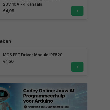
20V 10A - 4 Kanaals
€4,95
keken
MOS FET Driver Module IRF520
€1,50