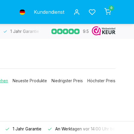
0
Kundendienst
9.5
= am selben Tag versendet.
Kostenlose Rücksendung
30 
ehen
Neueste Produkte
Niedrigster Preis
Höchster Preis
t = am selben Tag versendet.
3
Kostenlose Rücksendung