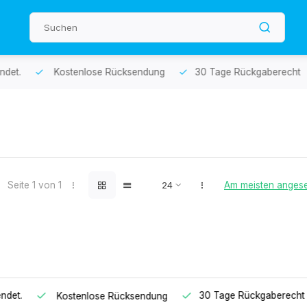
echt
1 Jahr Garantie
An Werktagen vor 14:00 Uhr bestellt 
Seite 1 von 1
Am meisten anges
echt
1 Jahr Garantie
An Werktagen vor 14:00 Uhr bestell