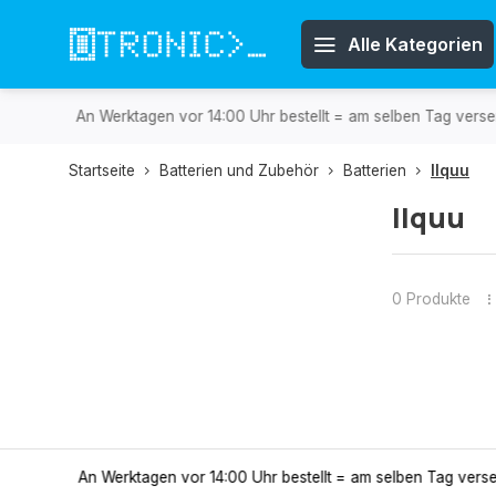
Alle Kategorien
versendet.
Kostenlose Rücksendung
30 Tage Rückgaber
Startseite
Batterien und Zubehör
Batterien
IIquu
IIquu
0 Produkte
versendet.
30 Tage Rückgaber
Kostenlose Rücksendung