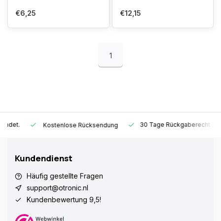
€6,25
€12,15
1
30 Tage Rückgaberecht
1 J
Kostenlose Rücksendung
Kundendienst
Häufig gestellte Fragen
support@otronic.nl
Kundenbewertung 9,5!