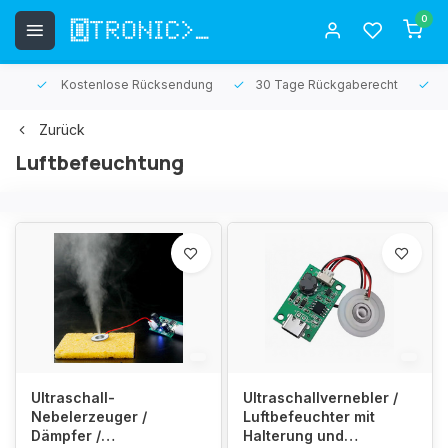
0
Kostenlose Rücksendung
30 Tage Rückgaberecht
1 Jah
Zurück
Luftbefeuchtung
Ultraschall-
Ultraschallvernebler /
Nebelerzeuger /
Luftbefeuchter mit
Dämpfer /
Halterung und