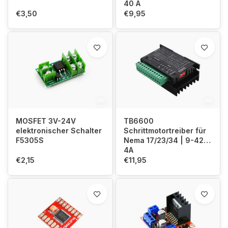
40 A
€3,50
€9,95
MOSFET 3V-24V
TB6600
elektronischer Schalter
Schrittmotortreiber für
F5305S
Nema 17/23/34 | 9-42V
4A
€2,15
€11,95