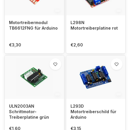
Motortreibermodul
L298N
TB6612FNG für Arduino
Motortreiberplatine rot
€3,30
€2,60
ULN2003AN
L293D
Schrittmotor-
Motortreiberschild für
Treiberplatine grün
Arduino
€1,60
€3,15