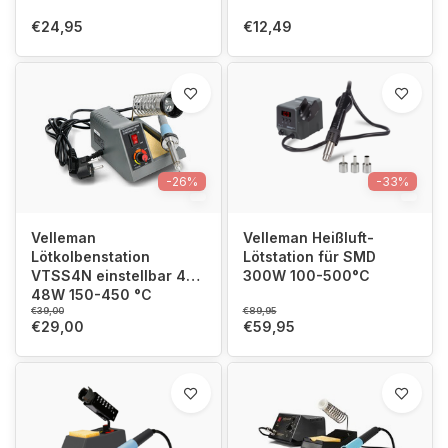
€24,95
€12,49
-26%
-33%
Velleman
Velleman Heißluft-
Lötkolbenstation
Lötstation für SMD
VTSS4N einstellbar 40-
300W 100-500°C
48W 150-450 °C
€39,00
€89,95
€29,00
€59,95