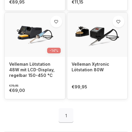
Heizelement 160-480
€89,95
€11,15
°C
-14%
Velleman Lötstation
Velleman Xytronic
48W mit LCD-Display,
Lötstation 80W
regelbar 150-450 °C
€79,95
€99,95
€69,00
1