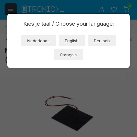
0
Kies je taal / Choose your language:
Kostenlose Rücksendung
30 Tage Rückgaberecht
1 Jah
Zurück
EAN: 8720618231840
Nederlands
English
Deutsch
Mini-Solarpanel 70x55mm 5,5V 0,5W
Français
(OT8008)