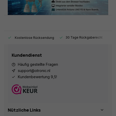
t.
30 Tage Rückgaberecht
1
Kostenlose Rücksendung
Kundendienst
Häufig gestellte Fragen
support@otronic.nl
Kundenbewertung 9,5!
Nützliche Links