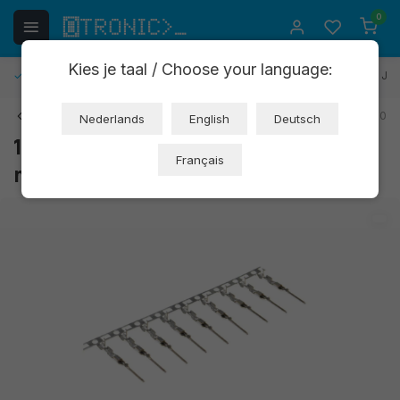
0
Kies je taal / Choose your language:
Kostenlose Rücksendung
30 Tage Rückgaberecht
1 Jah
Zurück
Art: AC071
EAN: 8721244301150
Nederlands
English
Deutsch
10x Dupont-Stecker männlich 2,54
Français
mm (OT3850)