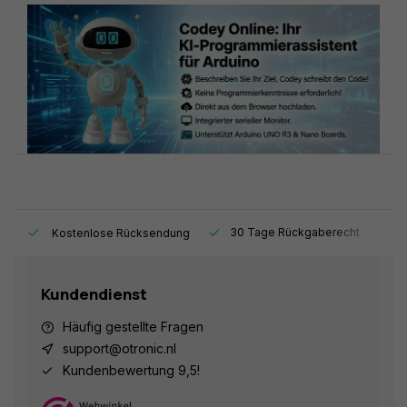
t.
30 Tage Rückgaberecht
1
Kostenlose Rücksendung
Kundendienst
Häufig gestellte Fragen
support@otronic.nl
Kundenbewertung 9,5!