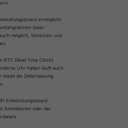
ern.
wicklungsboard ermöglicht
 umfangreichen Qwiic-
 auch möglich, Sensoren und
en.
nes RTC (Real-Time Clock)
nterne Uhr halten läuft auch
bleibt die Zeiterfassung
n.
iFi Entwicklungsboard
mit Animationen oder der
ardware .