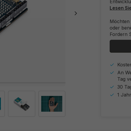
Entwicklu
Lesen Si
Möchten 
oder benö
Fordern S
Koste
An We
Tag v
30 Ta
1 Jahr