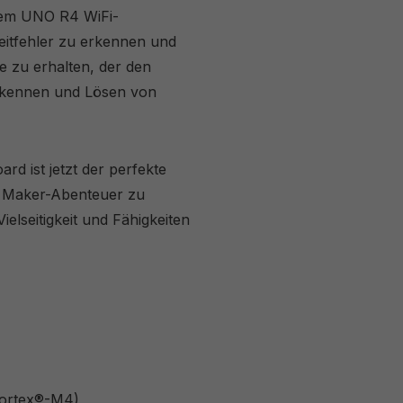
dem UNO R4 WiFi-
eitfehler zu erkennen und
e zu erhalten, der den
Erkennen und Lösen von
d ist jetzt der perfekte
hr Maker-Abenteuer zu
elseitigkeit und Fähigkeiten
Cortex®-M4)