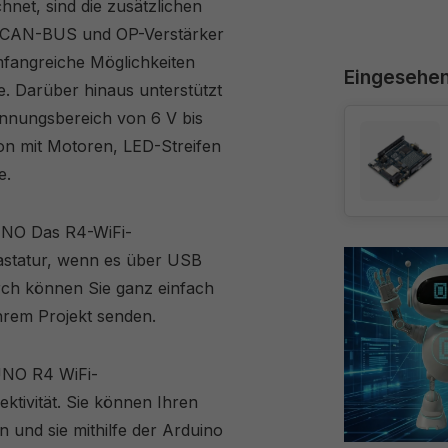
net, sind die zusätzlichen
C, CAN-BUS und OP-Verstärker
fangreiche Möglichkeiten
Eingesehe
te. Darüber hinaus unterstützt
nnungsbereich von 6 V bis
ion mit Motoren, LED-Streifen
e.
r UNO Das R4-WiFi-
astatur, wenn es über USB
ch können Sie ganz einfach
rem Projekt senden.
UNO R4 WiFi-
ivität. Sie können Ihren
en und sie mithilfe der Arduino