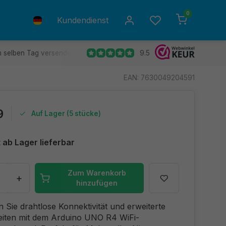
0
Kundendienst
9.5
m selben Tag versendet.
Kostenlose Rücksendung
30 Tag
EAN: 7630049204591
9
Auf Lager (5 stücke)
 ab Lager lieferbar
Zum Warenkorb
+
hinzufügen
 Sie drahtlose Konnektivität und erweiterte
keiten mit dem Arduino UNO R4 WiFi-