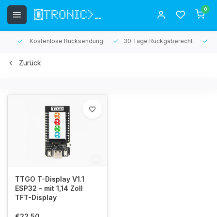
0
Kostenlose Rücksendung
30 Tage Rückgaberecht
1 Jah
Zurück
TTGO T-Display V1.1
ESP32 – mit 1,14 Zoll
TFT-Display
€22,50