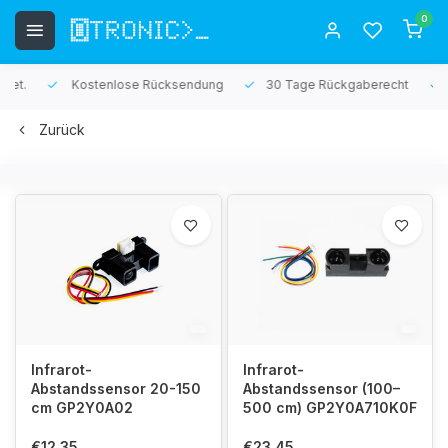
0
Kostenlose Rücksendung
30 Tage Rückgaberecht
1 Jah
Zurück
Infrarot-
Infrarot-
Abstandssensor 20-150
Abstandssensor (100–
cm GP2Y0A02
500 cm) GP2Y0A710K0F
€12,35
€23,45