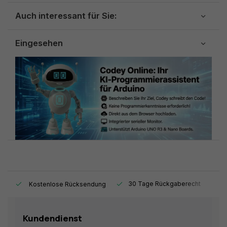
Auch interessant für Sie:
Eingesehen
t.
30 Tage Rückgaberecht
1
Kostenlose Rücksendung
Kundendienst