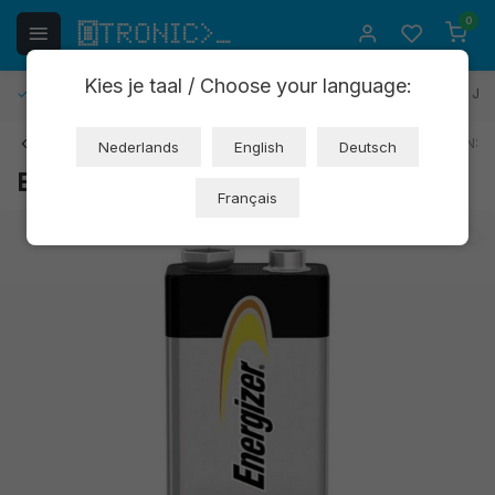
0
Kies je taal / Choose your language:
Kostenlose Rücksendung
30 Tage Rückgaberecht
1 Jah
Zurück
Art: OT8003
EAN:
Nederlands
English
Deutsch
Budget 9V Blockbatterie (OT8003)
Français