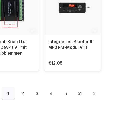
ut-Board für
Integriertes Bluetooth
Devkit V1 mit
MP3 FM-Modul V1.1
ubklemmen
€12,05
1
2
3
4
5
51