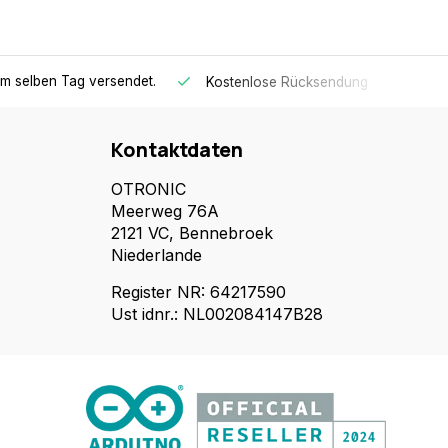
am selben Tag versendet.
30 T
Kostenlose Rücksendung
Kontaktdaten
OTRONIC
Meerweg 76A
2121 VC, Bennebroek
Niederlande
Register NR: 64217590
Ust idnr.: NL002084147B28