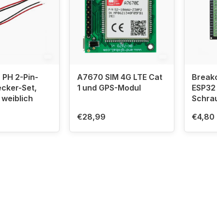
 PH 2-Pin-
A7670 SIM 4G LTE Cat
Breako
ecker-Set,
1 und GPS-Modul
ESP32 
 weiblich
Schra
€28,99
€4,80