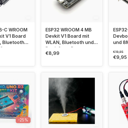
SB-C WROOM
ESP32 WROOM 4 MB
ESP32
it V1 Board
Devkit V1 Board mit
Devbo
 Bluetooth
WLAN, Bluetooth und
und 8
-Core-
Dual-Core-Prozessor
€19,95
€8,99
r
€9,95
-25%