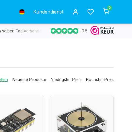
0
Kundendienst
9.5
m selben Tag versendet.
Kostenlose Rücksendung
30 Tag
ehen
Neueste Produkte
Niedrigster Preis
Höchster Preis