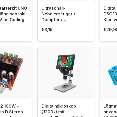
tarterkit UNO
Ultraschall-
Digita
ändisch inkl.
Nebelerzeuger /
DSO13
Vibe Coding
Dämpfer /
Klon v
Luftbefeuchter
€3,15
€29,9
2 100W +
Digitalmikroskop
Lötmat
s D Stereo-
(1200x) mit
hitzeb