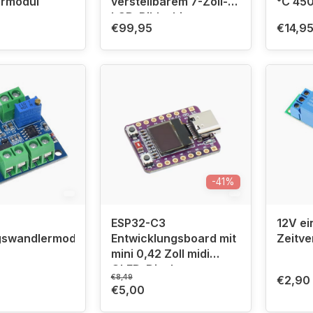
ermodul
verstellbarem 7-Zoll-
°C 45
LCD-Bildschirm
€99,95
€14,9
-41%
ESP32-C3
12V ei
swandlermodul
Entwicklungsboard mit
Zeitve
mini 0,42 Zoll midi
OLED-Display
€8,49
€2,90
€5,00