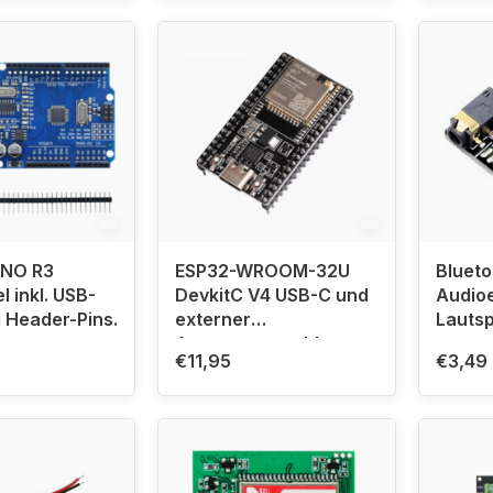
UNO R3
ESP32-WROOM-32U
Blueto
l inkl. USB-
DevkitC V4 USB-C und
Audioe
 Header-Pins.
externer
Lauts
Antennenanschluss
€11,95
€3,49
(ipex)