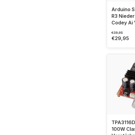
Arduino S
R3 Niederl
Codey Ai 
€39,95
€29,95
TPA3116D
100W Clas