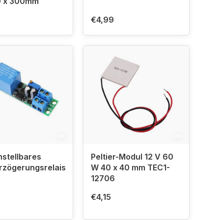
0 x 300mm
5
€4,99
nstellbares
Peltier-Modul 12 V 60
rzögerungsrelaismodul
W 40 x 40 mm TEC1-
12706
€4,15