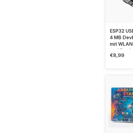
ESP32 U
4 MB Devk
mit WLAN,
und Dual
€8,99
Prozesso