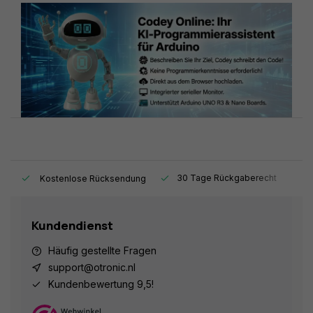
t.
30 Tage Rückgaberecht
1
Kostenlose Rücksendung
Kundendienst
Häufig gestellte Fragen
support@otronic.nl
Kundenbewertung 9,5!