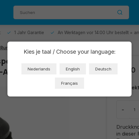
t
1 Jahr Garantie
An Werktagen vor 14:00 Uhr bestellt = a
 Rundloch 12mm | Grün
Kies je taal / Choose your language:
perre | 14x20
€1,00
2-A32)
Nederlands
English
Deutsch
Français
Direkt
-
Druckknop
in dieser