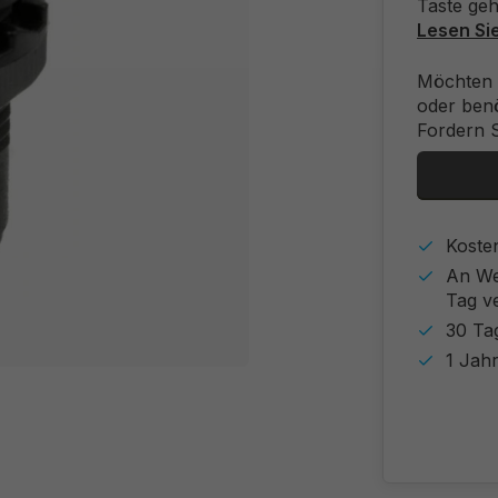
Taste geh
Lesen Si
Möchten 
oder benö
Fordern S
Koste
An We
Tag v
30 Ta
1 Jahr