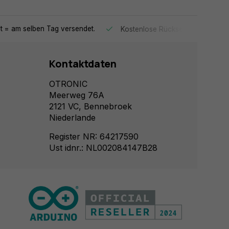
lt = am selben Tag versendet.
Kostenlose Rücksendung
Kontaktdaten
OTRONIC
Meerweg 76A
2121 VC, Bennebroek
Niederlande
Register NR: 64217590
Ust idnr.: NL002084147B28