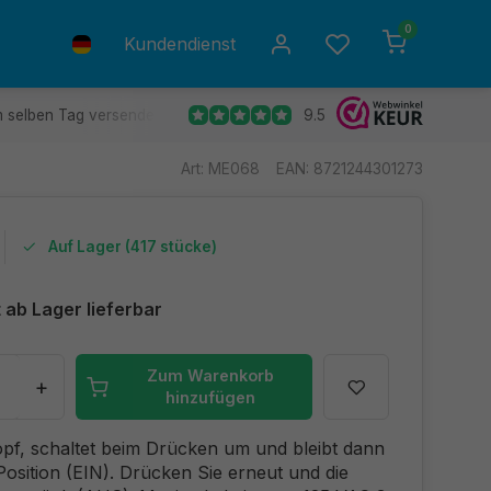
0
Kundendienst
9.5
m selben Tag versendet.
Kostenlose Rücksendung
30 Tag
Art: ME068
EAN: 8721244301273
Auf Lager (417 stücke)
 ab Lager lieferbar
Zum Warenkorb
+
hinzufügen
f, schaltet beim Drücken um und bleibt dann
 Position (EIN). Drücken Sie erneut und die