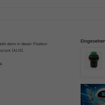
Eingesehe
bt dann in dieser Position
zurück (AUS).
 A