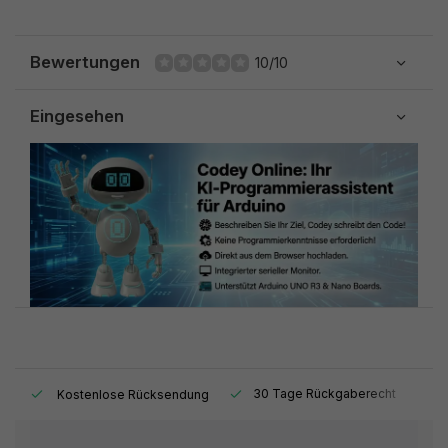
Bewertungen
10/10
Eingesehen
t.
30 Tage Rückgaberecht
1
Kostenlose Rücksendung