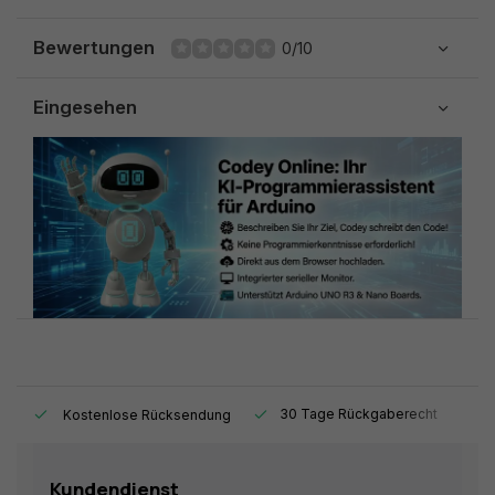
Bewertungen
0/10
Eingesehen
t.
30 Tage Rückgaberecht
1
Kostenlose Rücksendung
Kundendienst