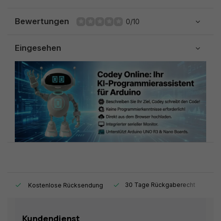
Bewertungen
0/10
Eingesehen
t.
30 Tage Rückgaberecht
1
Kostenlose Rücksendung
Kundendienst