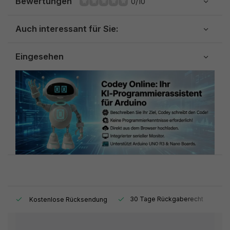
Bewertungen
0/10
Auch interessant für Sie:
Eingesehen
t.
30 Tage Rückgaberecht
1
Kostenlose Rücksendung