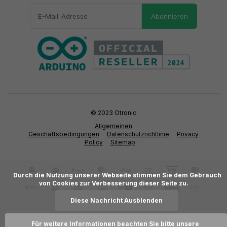
Abonnieren
© 2023 Otronic
Allgemeinen
Geschäftsbedingungen
Datenschutzrichtlinie
Privacy
Policy
Sitemap
      Durch die Nutzung unserer Webseite stimmen Sie dem Gebrauch 
von Cookies zur Verbesserung dieser Seite zu.

Diese Nachricht Ausblenden
Für weitere Informationen beachten Sie bitte unsere 
Zum Warenkorb hinzufügen