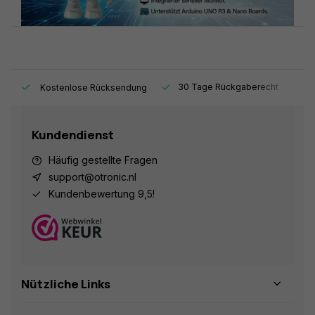
t.
30 Tage Rückgaberecht
1
Kostenlose Rücksendung
Kundendienst
Häufig gestellte Fragen
support@otronic.nl
Kundenbewertung 9,5!
Nützliche Links