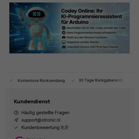
t.
30 Tage Rückgaberecht
1
Kostenlose Rücksendung
Kundendienst
Häufig gestellte Fragen
support@otronic.nl
Kundenbewertung 9,5!