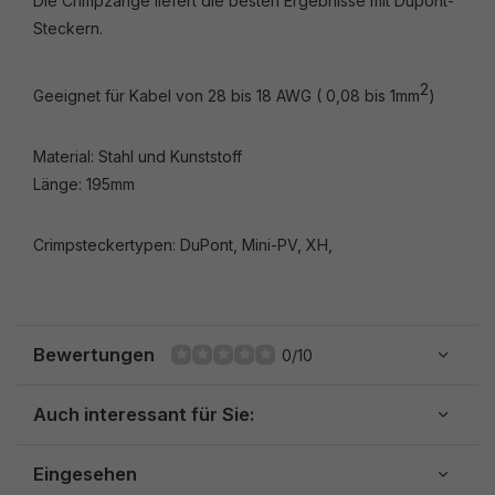
Die Crimpzange liefert die besten Ergebnisse mit Dupont-
Steckern.
2
Geeignet für Kabel von 28 bis 18 AWG ( 0,08 bis 1mm
)
Material: Stahl und Kunststoff
Länge: 195mm
Crimpsteckertypen: DuPont, Mini-PV, XH,
Bewertungen
0/10
Auch interessant für Sie:
Eingesehen