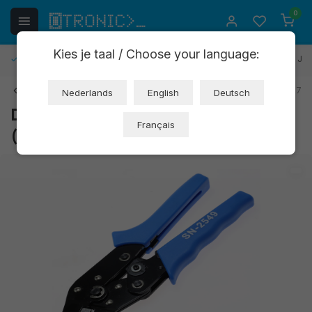
0
Kies je taal / Choose your language:
Kostenlose Rücksendung
30 Tage Rückgaberecht
1 Jah
Zurück
Art: XR361
EAN: 8721244302317
Nederlands
English
Deutsch
Dupont Crimpzange SN-2549
Français
(OT7913)