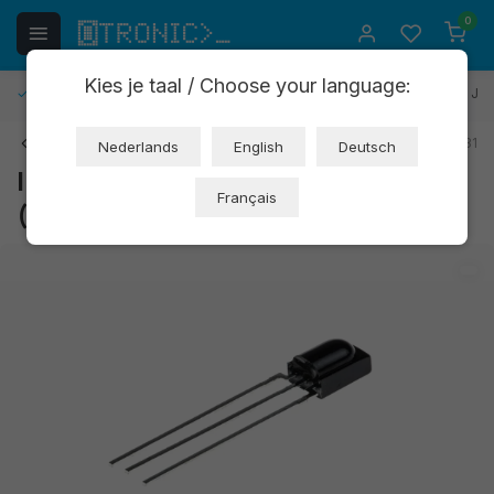
0
Kies je taal / Choose your language:
Kostenlose Rücksendung
30 Tage Rückgaberecht
1 Jah
Zurück
Art: XS338
EAN: 8721244302331
Nederlands
English
Deutsch
Infrarotempfänger TSOP38238
Français
(OT3172)