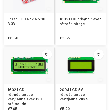
Ecran LCD Nokia 5110
1602 LCD gris/noir avec
3.3V
rétroéclairage
€6,80
€3,85
1602 LCD
2004 LCD 5V
rétroéclairage
rétroéclairage
vert/jaune avec I2C
vert/jaune 20x4
pré-soudé
€7,65
€5,20