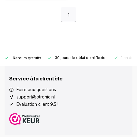
1
30 jours de délai de réflexion
1 an de g
Retours gratuits
Service à la clientèle
Foire aux questions
support@otronic.nl
Évaluation client 9.5 !