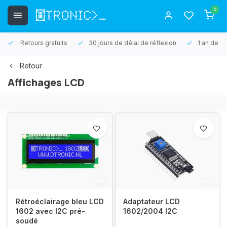
0
Retours gratuits
30 jours de délai de réflexion
1 an de ga
Retour
Affichages LCD
Rétroéclairage bleu LCD
Adaptateur LCD
1602 avec I2C pré-
1602/2004 I2C
soudé