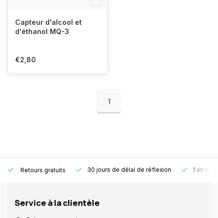
Capteur d'alcool et
d'éthanol MQ-3
€2,80
1
30 jours de délai de réflexion
1 an de g
Retours gratuits
Service à la clientèle