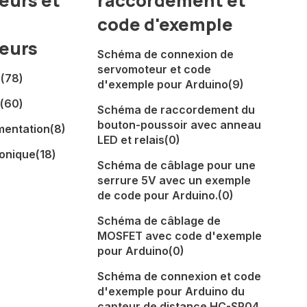
eurs et
raccordement et
code d'exemple
eurs
Schéma de connexion de
servomoteur et code
o
(78)
d'exemple pour Arduino
(9)
(60)
Schéma de raccordement du
bouton-poussoir avec anneau
mentation
(8)
LED et relais
(0)
honique
(18)
Schéma de câblage pour une
serrure 5V avec un exemple
de code pour Arduino.
(0)
Schéma de câblage de
MOSFET avec code d'exemple
pour Arduino
(0)
Schéma de connexion et code
d'exemple pour Arduino du
capteur de distance HC-SR04