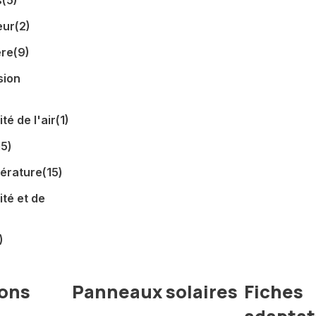
s
(5)
eur
(2)
ère
(9)
sion
té de l'air
(1)
15)
érature
(15)
té et de
)
ions
Panneaux solaires
Fiches