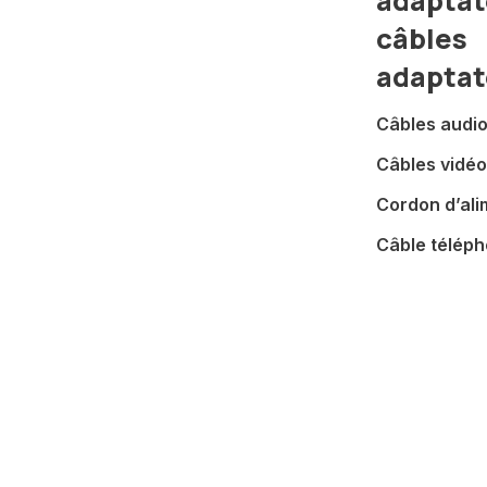
adaptat
câbles
adaptat
Câbles audi
Câbles vidéo
Cordon d’ali
Câble télép