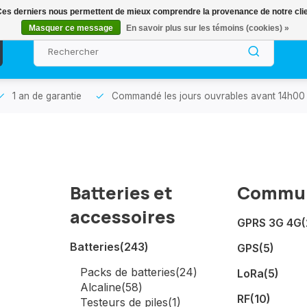
. Ces derniers nous permettent de mieux comprendre la provenance de notre clientè
Masquer ce message
En savoir plus sur les témoins (cookies) »
1 an de garantie
Commandé les jours ouvrables avant 14h00 
Batteries et
Commun
accessoires
GPRS 3G 4G
(
Batteries
(243)
GPS
(5)
Packs de batteries
(24)
LoRa
(5)
Alcaline
(58)
RF
(10)
Testeurs de piles
(1)