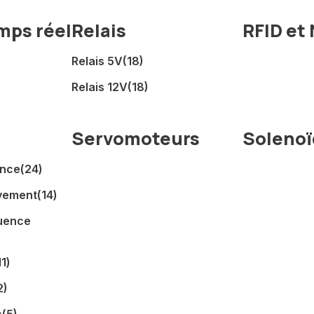
mps réel
Relais
RFID et
Relais 5V
(18)
Relais 12V
(18)
Servomoteurs
Solenoï
ance
(24)
vement
(14)
uence
11)
2)