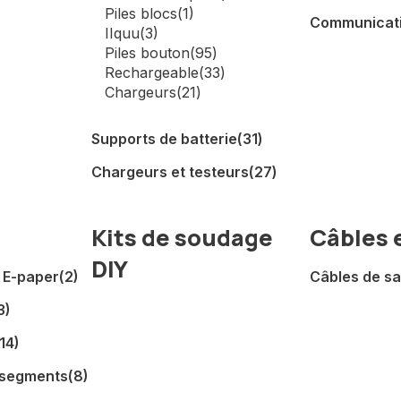
Piles blocs
(1)
Communicati
IIquu
(3)
Piles bouton
(95)
Rechargeable
(33)
Chargeurs
(21)
Supports de batterie
(31)
Chargeurs et testeurs
(27)
Kits de soudage
Câbles e
DIY
/ E-paper
(2)
Câbles de s
3)
(14)
 segments
(8)