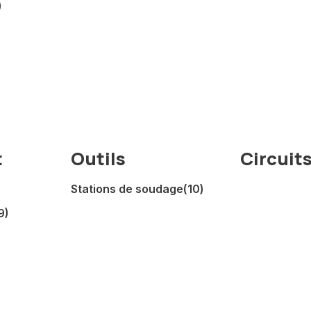
)
t
Outils
Circuit
Stations de soudage
(10)
9)