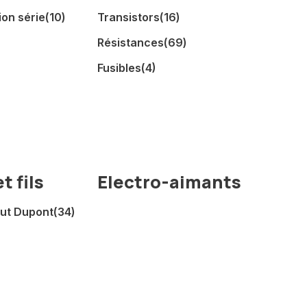
on série
(10)
Transistors
(16)
Résistances
(69)
Fusibles
(4)
t fils
Electro-aimants
aut Dupont
(34)