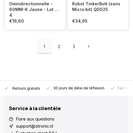
Omnidirectionnelle -
Robot TinkerBott (sans
60MM-K Jaune - Lot de
Micro:bit) QD025
4
€16,60
€34,95
1
2
3
30 jours de délai de réflexion
1 an de g
Retours gratuits
Service à la clientèle
Foire aux questions
support@otronic.nl