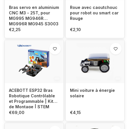
Bras servo en aluminium
Roue avec caoutchouc
CNC M3 - 25T, pour
pour robot ou smart car
MG995 MG946R
Rouge
MG996R MG945 S3003
€2,25
€2,10
ACEBOTT ESP32 Bras
Mini voiture à énergie
Robotique Contrôlable
solaire
et Programmable | Kit
de Montage | STEM
€69,00
€4,15