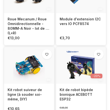
Roue Mecanum / Roue
Module d'extension I2C
Omnidirectionnelle -
vers IO PCF8574
80MM-A Noir - lot de 2
(L+R)
€13,00
€3,70
-20%
Kit robot suiveur de
Kit de robot bipède
ligne (à souder soi-
bionique ACEBOTT
même, DIY)
ESP32
€49,00
€10,65