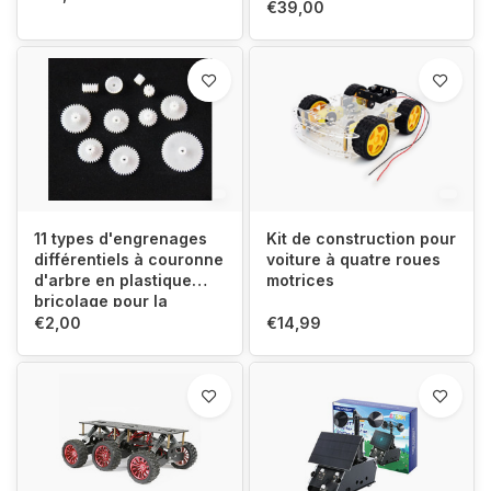
€39,00
11 types d'engrenages
Kit de construction pour
différentiels à couronne
voiture à quatre roues
d'arbre en plastique
motrices
bricolage pour la
robotique
€2,00
€14,99