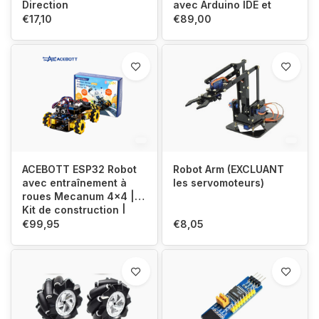
Direction
avec Arduino IDE et
ACECode (Scratch)
€17,10
€89,00
ACEBOTT ESP32 Robot
Robot Arm (EXCLUANT
avec entraînement à
les servomoteurs)
roues Mecanum 4x4 |
Kit de construction |
STEM
€99,95
€8,05