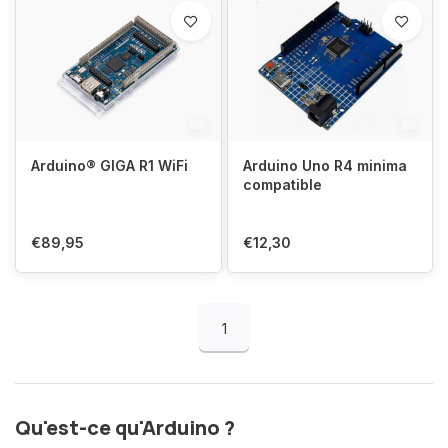
existants, transition
facile depuis l'UNO R3.
Explorez de nouvelles
possibilités de projet !
Arduino® GIGA R1 WiFi
Arduino Uno R4 minima
compatible
€89,95
€12,30
1
Qu'est-ce qu'Arduino ?