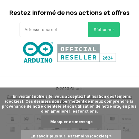
Restez informé de nos actions et offres
S'abonner
© 2023 Otronic
      En visitant notre site, vous acceptez l'utilisation des témoins 
Conditions générales
Clause de non-responsabilité
Politique de
(cookies). Ces derniers nous permettent de mieux comprendre la 
confidentialité
Plan du site
provenance de notre clientèle et son utilisation de notre site, en plus 
d'en améliorer les fonctions.

Masquer ce message
En savoir plus sur les témoins (cookies) »