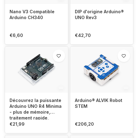
Nano V3 Compatible
DIP d'origine Arduino®
Arduino CH340
UNO Rev3
€6,60
€42,70
Découvrez la puissante
Arduino® ALVIK Robot
Arduino UNO R4 Minima
STEM
- plus de mémoire,
traitement rapide,
nouveaux composants
€21,99
€206,20
intégrés. Compatibilité
avec les shields