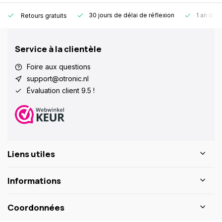
30 jours de délai de réflexion
1 an de g
Retours gratuits
Service à la clientèle
Foire aux questions
support@otronic.nl
Évaluation client 9.5 !
Liens utiles
Informations
Coordonnées