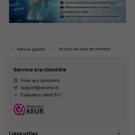
e.
30 jours de délai de réflexion
1 an d
Retours gratuits
Service à la clientèle
Foire aux questions
support@otronic.nl
Évaluation client 9.5 !
Liens utiles