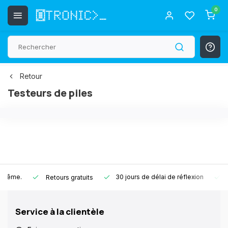
0
Retours gratuits
30 jours de délai de réflexion
1 an de ga
Retour
Testeurs de piles
30 jours de délai de réflexion
1 an de 
Retours gratuits
Service à la clientèle