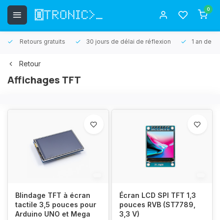
0
Retours gratuits
30 jours de délai de réflexion
1 an de ga
Retour
Affichages TFT
Blindage TFT à écran
Écran LCD SPI TFT 1,3
tactile 3,5 pouces pour
pouces RVB (ST7789,
Arduino UNO et Mega
3,3 V)