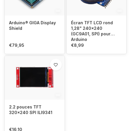
Arduino® GIGA Display
Écran TFT LCD rond
Shield
1,28" 240×240
(GC9A01, SPI) pour
Arduino
€79,95
€8,99
2.2 pouces TFT
320x240 SPI ILI9341
€16,10