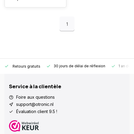
1
30 jours de délai de réflexion
1 an de g
Retours gratuits
Service à la clientèle
Foire aux questions
support@otronic.nl
Évaluation client 9.5 !