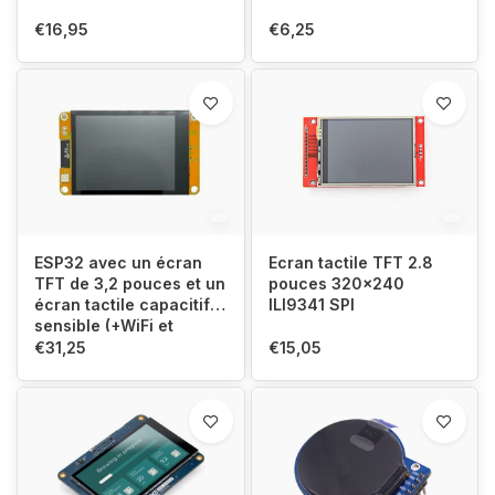
€16,95
€6,25
ESP32 avec un écran
Ecran tactile TFT 2.8
TFT de 3,2 pouces et un
pouces 320x240
écran tactile capacitif
ILI9341 SPI
sensible (+WiFi et
Bluetooth)
€31,25
€15,05