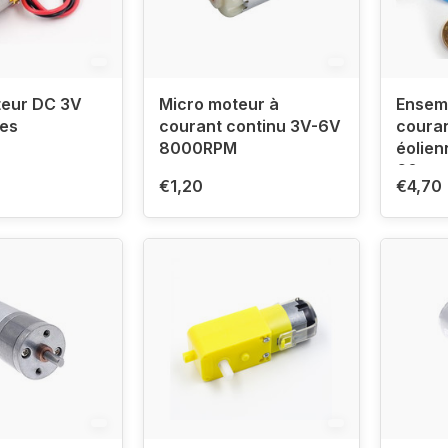
teur DC 3V
Micro moteur à
Ensem
les
courant continu 3V-6V
couran
8000RPM
éolien
60 m
€1,20
€4,70