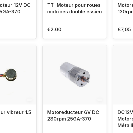
cteur 12V DC
TT- Moteur pour roues
Motor
5GA-370
motrices double essieu
130rp
€2,00
€7,05
ur vibreur 1.5
Motoréducteur 6V DC
DC12V
280rpm 25GA-370
Motor
Métall
100rp