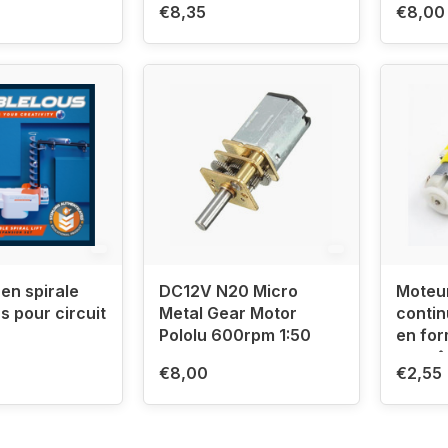
€8,35
€8,00
 en spirale
DC12V N20 Micro
Moteur
s pour circuit
Metal Gear Motor
contin
Pololu 600rpm 1:50
en for
entra
€8,00
€2,55