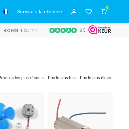
0
Service à la clientèle
9.5
= expédié le jour même.
Retours gratuits
30 jours de déla
Produits les plus récents
Prix le plus bas
Prix le plus élevé