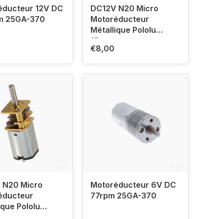
éducteur 12V DC
DC12V N20 Micro
m 25GA-370
Motoréducteur
Métallique Pololu
15rpm
€8,00
 N20 Micro
Motoréducteur 6V DC
éducteur
77rpm 25GA-370
ique Pololu
m