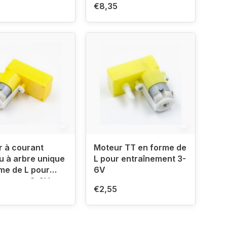
€8,35
 à courant
Moteur TT en forme de
u à arbre unique
L pour entraînement 3-
me de L pour
6V
înement 3-6V
€2,55