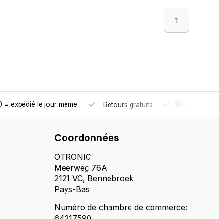
1
 = expédié le jour même.
30 jours de dé
Retours gratuits
Coordonnées
OTRONIC
Meerweg 76A
2121 VC, Bennebroek
Pays-Bas
Numéro de chambre de commerce:
64217590