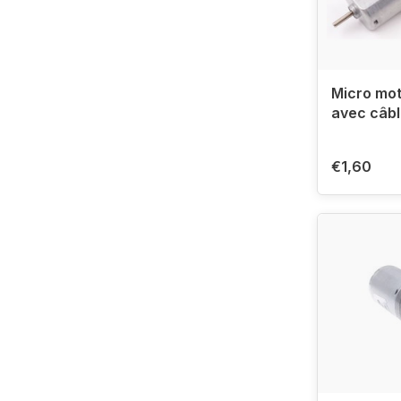
Micro mo
avec câb
€1,60