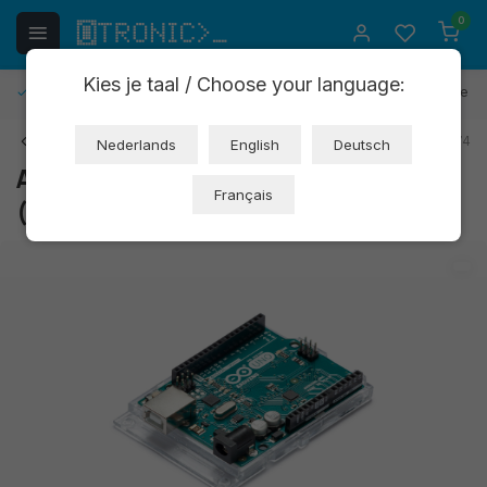
0
Kies je taal / Choose your language:
Retours gratuits
30 jours de délai de réflexion
1 an de ga
Retour
EAN: 7630049200074
Nederlands
English
Deutsch
Arduino® UNO SMD Rev3 original
Français
(OTA008)