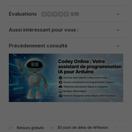
Évaluations
0/10
Aussi intéressant pour vous :
Précédemment consulté
e.
30 jours de délai de réflexion
1 an d
Retours gratuits