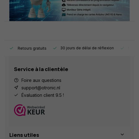
e.
30 jours de délai de réflexion
1 an d
Retours gratuits
Service à la clientèle
Foire aux questions
support@otronic.nl
Évaluation client 9.5 !
Liens utiles