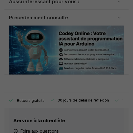
Aussi intéressant pour vous :
Précédemment consulté
e.
30 jours de délai de réflexion
1 an d
Retours gratuits
Service à la clientèle
Foire aux questions