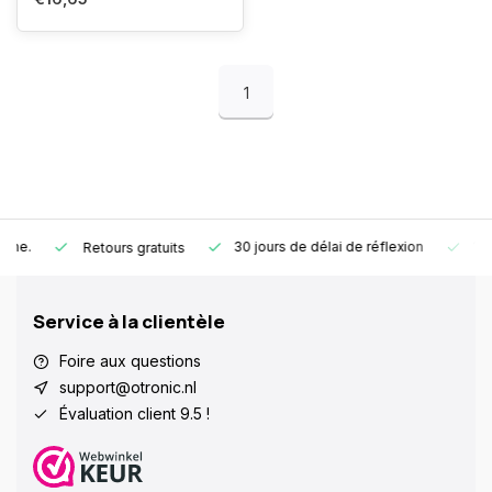
1
30 jours de délai de réflexion
1 an de g
Retours gratuits
Service à la clientèle
Foire aux questions
support@otronic.nl
Évaluation client 9.5 !