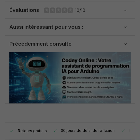
Évaluations
10/10
Aussi intéressant pour vous :
Précédemment consulté
e.
30 jours de délai de réflexion
1 an d
Retours gratuits