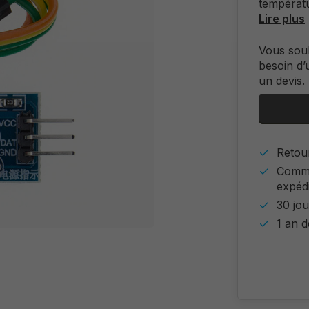
températu
Lire plus
Vous sou
besoin d’
un devis.
Retour
Comma
expéd
30 jou
1 an d