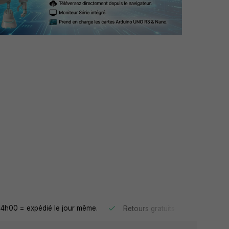
4h00 = expédié le jour même.
30 jours 
Retours gratuits