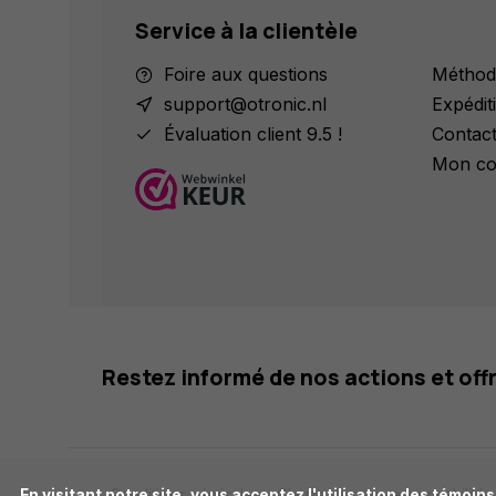
Service à la clientèle
Foire aux questions
Méthod
support@otronic.nl
Expédit
Évaluation client 9.5 !
Contac
Mon co
Restez informé de nos actions et off
      En visitant notre site, vous acceptez l'utilisation des témoins (cookies). Ces derniers nous permettent de mieux comprendre la provenance de notre clientèle et son utilisation de notre site, 
Conditions générales
Clause de non-responsabilité