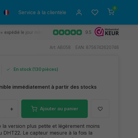
0
Service à la clientèle
9.5
= expédié le jour même.
Retours gratuits
30 jours de déla
Art: AB058
EAN: 8756742620748
En stock (130 pièces)
nible immédiatement à partir des stocks
+
Ajouter au panier
de la version plus petite et légèrement moins
u DHT22. Le capteur mesure à la fois la