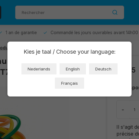
1 an de garantie
Commandé les jours ouvrables avant 14h00 
Module DHT11 pour Arduino
Kies je taal / Choose your language:
umidité en 1 |
€2,25
OT714-D61)
Nederlands
English
Deutsch
Français
Dispo
-
Il s'agit 
précise d