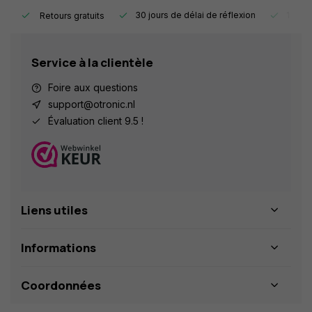
e.
30 jours de délai de réflexion
1 an d
Retours gratuits
Service à la clientèle
Foire aux questions
support@otronic.nl
Évaluation client 9.5 !
Liens utiles
Informations
Coordonnées