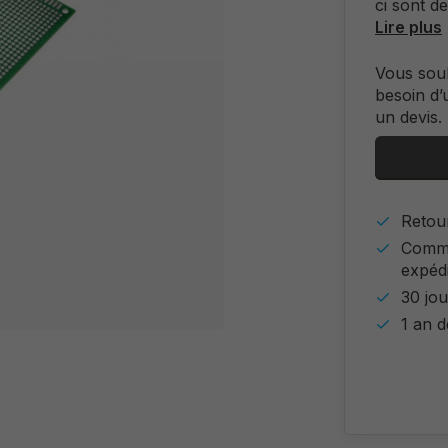
ci sont d
Lire plus
Vous sou
besoin d’
un devis.
Retour
Comma
expéd
30 jou
1 an d