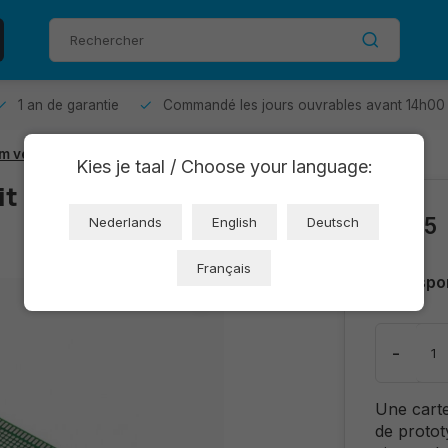
1 an de garantie
Commandé les jours ouvrables avant 14h00 
m vert
Kies je taal / Choose your language:
it Imprimé
€2,25
Nederlands
English
Deutsch
Français
Dispo
-
Une carte
de protot