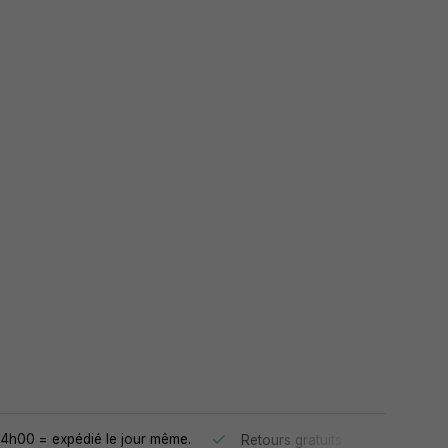
4h00 = expédié le jour même.
30 jours 
Retours gratuits