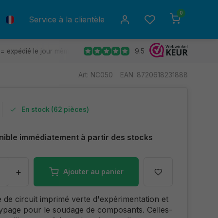
0
Service à la clientèle
9.5
= expédié le jour même.
Retours gratuits
30 jours de déla
Art: NC050
EAN: 8720618231888
En stock (62 pièces)
nible immédiatement à partir des stocks
+
Ajouter au panier
 de circuit imprimé verte d'expérimentation et
ypage pour le soudage de composants. Celles-