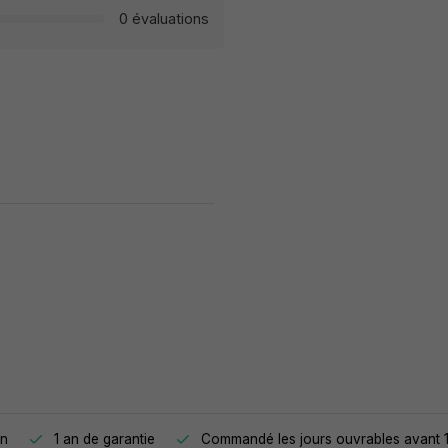
0 évaluations
on
1 an de garantie
Commandé les jours ouvrables avant 1