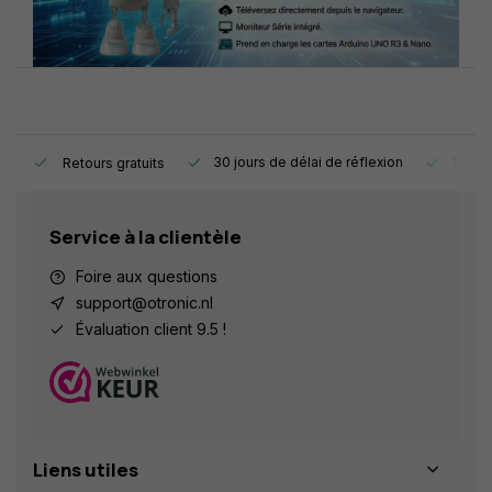
e.
30 jours de délai de réflexion
1 an d
Retours gratuits
Service à la clientèle
Foire aux questions
support@otronic.nl
Évaluation client 9.5 !
Liens utiles