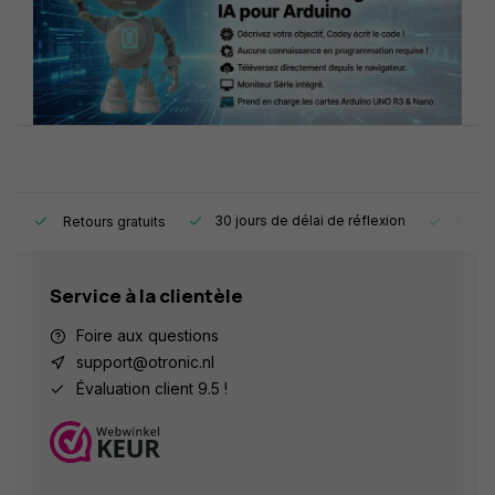
e.
30 jours de délai de réflexion
1 an d
Retours gratuits
Service à la clientèle
Foire aux questions
support@otronic.nl
Évaluation client 9.5 !