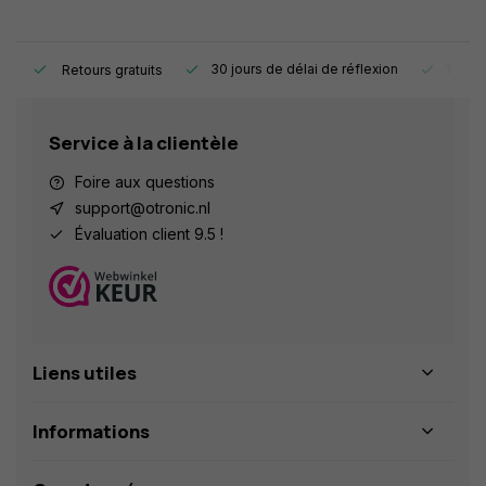
e.
30 jours de délai de réflexion
1 an d
Retours gratuits
Service à la clientèle
Foire aux questions
support@otronic.nl
Évaluation client 9.5 !
Liens utiles
Informations