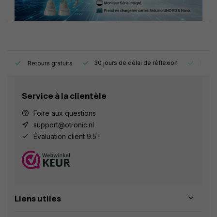
e.
30 jours de délai de réflexion
1 an d
Retours gratuits
Service à la clientèle
Foire aux questions
support@otronic.nl
Évaluation client 9.5 !
Liens utiles