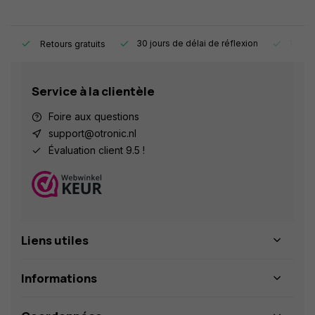
e.
30 jours de délai de réflexion
1 an d
Retours gratuits
Service à la clientèle
Foire aux questions
support@otronic.nl
Évaluation client 9.5 !
Liens utiles
Informations