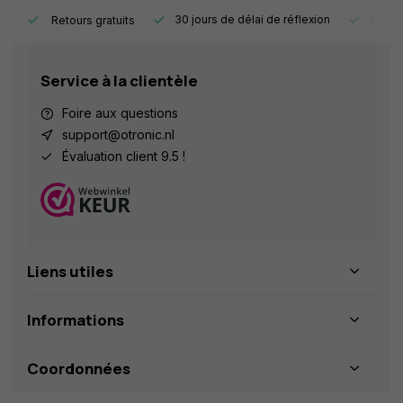
e.
30 jours de délai de réflexion
1 an d
Retours gratuits
Service à la clientèle
Foire aux questions
support@otronic.nl
Évaluation client 9.5 !
Liens utiles
Informations
Coordonnées