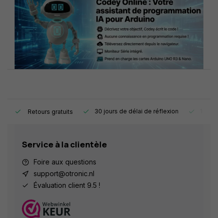
e.
30 jours de délai de réflexion
1 an d
Retours gratuits
Service à la clientèle
Foire aux questions
support@otronic.nl
Évaluation client 9.5 !