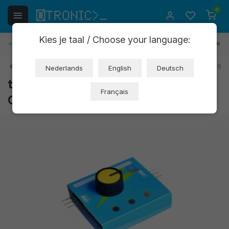
0
Kies je taal / Choose your language:
Retours gratuits
30 jours de délai de réflexion
1 an de ga
Retour
Art: NA163
EAN: 8162967923678
Nederlands
English
Deutsch
testeur d'asservissement (OT2103-
Français
C96)