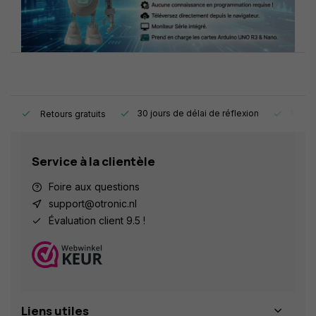
e.
30 jours de délai de réflexion
1 an d
Retours gratuits
Service à la clientèle
Foire aux questions
support@otronic.nl
Évaluation client 9.5 !
Liens utiles